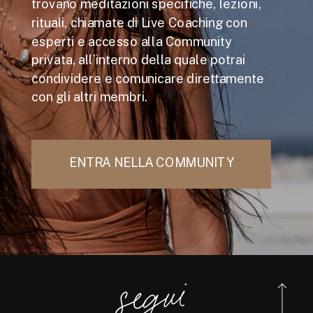
trovano meditazioni specifiche, lezioni,
rituali, chiamate di Live Coaching con
esperti e accesso alla Community
privata, all’interno della quale potrai
condividere e comunicare direttamente
con gli altri membri.
ENTRA NELLA COMMUNITY
se
gui
@ellis
d
e
b
o
n