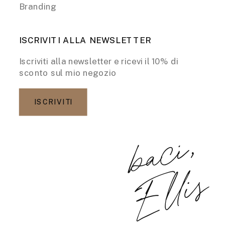
Branding
ISCRIVITI ALLA NEWSLETTER
Iscriviti alla newsletter e ricevi il 10% di
sconto sul mio negozio
ISCRIVITI
b
a
c
i
,
E
l
l
i
s