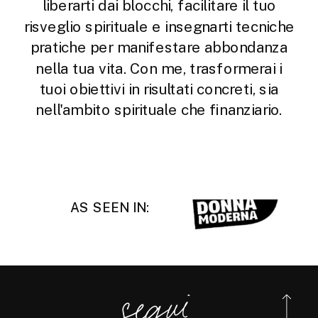
liberarti dai blocchi, facilitare il tuo
risveglio spirituale e insegnarti tecniche
pratiche per manifestare abbondanza
nella tua vita. Con me, trasformerai i
tuoi obiettivi in risultati concreti, sia
nell'ambito spirituale che finanziario.
AS SEEN IN:
se
gui
@ellis
d
e
b
o
n